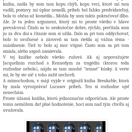
kniha, našla by som tam kopu chýb, kopu vecí, ktoré mi tam
vadili, postavy mi úplne nesadli, príbeh bol ľahko predvídateľný,
bola to občas až komédia... Mohla by som takto pokračovať dlho.
Ale. Je tu jeden argument, ktorý mi to proste všetko v hlave
prevalcoval. Čítalo sa to neskutočne dobre, rýchlo, prečítala som
ju za dva dni a čítanie som si užila. Dalo sa pri tom oddychovať,
bolo to uvoľnené a zároveň sa tam riešila aj vážna téma -
znásilnenie. Tiež to bolo aj moc vtipné. Často som sa pri tom
smiala, alebo aspoň usmievala.
V tej knižke nebolo všetko ružové. Ak aj nepovažujete
Jacquelinin rozchod s Kennedym za tragédiu (ktorou teda
rozhodne nebola), nájdu sa tam mnohé "temné" kúsky. A verte
mi, že by ste nič z toho zažiť nechceli.
A mimochodom, v máji vyjde v origináli kniha Breakable, ktorá
by mala vyrozprávať Lucasov príbeh. Ten si rozhodne ujsť
nenechám.
Proste úžasná knižka, ktorú jednoznačne odporúčam. Ale proste
tomu nemôžem dať plné hodnotenie, hoci som nad tým chvíľu aj
uvažovala.