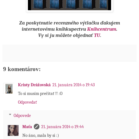
Za poskytnutie recenzného výtlačku ďakujem
internetovému kníhkupectvu
Knihcentrum
.
Vy si ju môžete objednať
TU
.
9 komentárov:
Kristy Drážovská
21. januára 2014 o 19:43
To si musím prečítať !! :O
Odpovedať
Odpovede
Maťa
21. januára 2014 o 19:44
No áno, mala by si :)