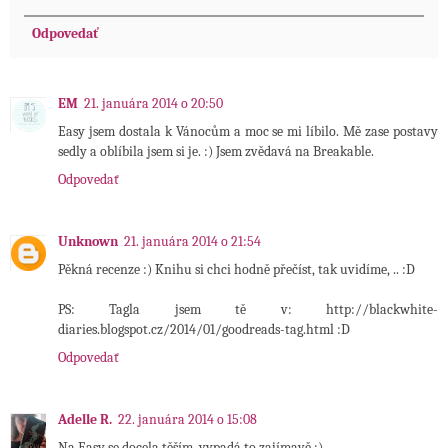
Odpovedať
EM
21. januára 2014 o 20:50
Easy jsem dostala k Vánocům a moc se mi líbilo. Mě zase postavy
sedly a oblíbila jsem si je. :) Jsem zvědavá na Breakable.
Odpovedať
Unknown
21. januára 2014 o 21:54
Pěkná recenze :) Knihu si chci hodně přečíst, tak uvidíme, .. :D
PS: Tagla jsem tě v: http://blackwhite-
diaries.blogspot.cz/2014/01/goodreads-tag.html :D
Odpovedať
Adelle R.
22. januára 2014 o 15:08
Na Easy se docela těším, vypadá to zajímavě :)