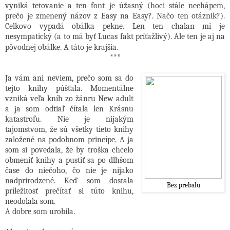
vyniká tetovanie a ten font je úžasný (hoci stále nechápem,
prečo je zmenený názov z Easy na Easy?. Načo ten otáznik?).
Celkovo vypadá obálka pekne. Len ten chalan mi je
nesympatický (a to má byť Lucas fakt príťažlivý). Ale ten je aj na
pôvodnej obálke. A táto je krajšia.
***
Ja vám ani neviem, prečo som sa do
tejto knihy púšťala. Momentálne
vzniká veľa kníh zo žánru New adult
a ja som odtiaľ čítala len Krásnu
katastrofu. Nie je nijakým
tajomstvom, že sú všetky tieto knihy
založené na podobnom princípe. A ja
som si povedala, že by troška chcelo
obmeniť knihy a pustiť sa po dlhšom
čase do niečoho, čo nie je nijako
nadprirodzené. Keď som dostala
Bez prebalu
príležitosť prečítať si túto knihu,
neodolala som.
A dobre som urobila.