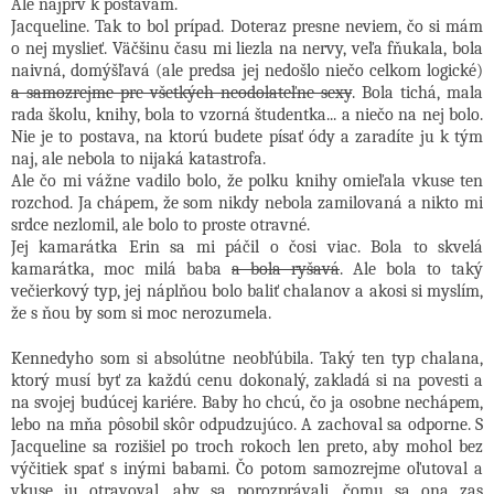
Ale najprv k postavám.
Jacqueline. Tak to bol prípad. Doteraz presne neviem, čo si mám
o nej myslieť. Väčšinu času mi liezla na nervy, veľa fňukala, bola
naivná, domýšľavá (ale predsa jej nedošlo niečo celkom logické)
a samozrejme pre všetkých neodolateľne sexy
. Bola tichá, mala
rada školu, knihy, bola to vzorná študentka... a niečo na nej bolo.
Nie je to postava, na ktorú budete písať ódy a zaradíte ju k tým
naj, ale nebola to nijaká katastrofa.
Ale čo mi vážne vadilo bolo, že polku knihy omieľala vkuse ten
rozchod. Ja chápem, že som nikdy nebola zamilovaná a nikto mi
srdce nezlomil, ale bolo to proste otravné.
Jej kamarátka Erin sa mi páčil o čosi viac. Bola to skvelá
kamarátka, moc milá baba
a bola ryšavá
. Ale bola to taký
večierkový typ, jej náplňou bolo baliť chalanov a akosi si myslím,
že s ňou by som si moc nerozumela.
Kennedyho som si absolútne neobľúbila. Taký ten typ chalana,
ktorý musí byť za každú cenu dokonalý, zakladá si na povesti a
na svojej budúcej kariére. Baby ho chcú, čo ja osobne nechápem,
lebo na mňa pôsobil skôr odpudzujúco. A zachoval sa odporne. S
Jacqueline sa rozišiel po troch rokoch len preto, aby mohol bez
výčitiek spať s inými babami. Čo potom samozrejme oľutoval a
vkuse ju otravoval, aby sa porozprávali, čomu sa ona zas